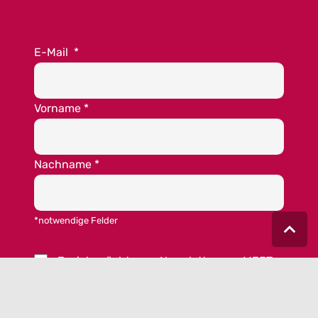
E-Mail
*
Vorname
*
Nachname
*
*notwendige Felder
Ja, ich möchte per Newsletter von MEET
GERMANY informiert werden. Ich habe die
Datenschutzschutzerklärung
zur Kenntnis