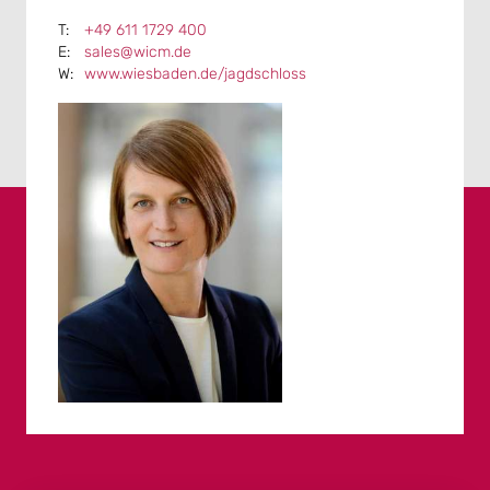
+49 611 1729 400
sales@wicm.de
www.wiesbaden.de/jagdschloss