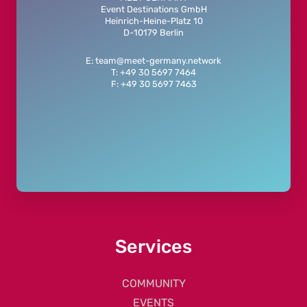
Event Destinations GmbH
Heinrich-Heine-Platz 10
D-10179 Berlin
E: team@meet-germany.network
T: +49 30 5697 7464
F: +49 30 5697 7463
Services
COMMUNITY
EVENTS