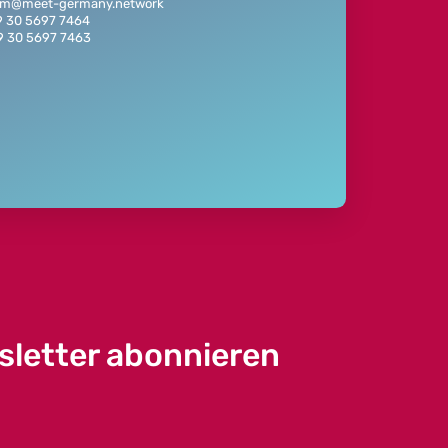
eam@meet-germany.network
9 30 5697 7464
9 30 5697 7463
sletter abonnieren