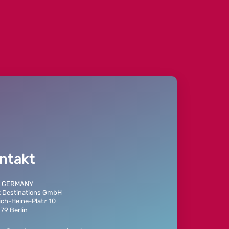
ntakt
 GERMANY
 Destinations GmbH
ich-Heine-Platz 10
79 Berlin