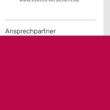
Ansprechpartner
Mark Höhne
+49 30 2231 1224
+49 30 2231 1222
m.hoehne@schwandt-makler.de
schwandt-makler.de
Social Media