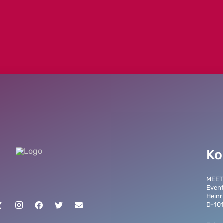
Ko
MEET
Event
Heinr
D-101