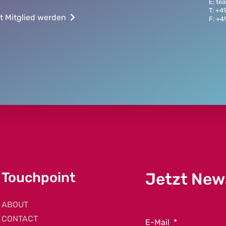
E: t
T: +4
t Mitglied werden
F: +4
Touchpoint
Jetzt New
ABOUT
CONTACT
E-Mail
*