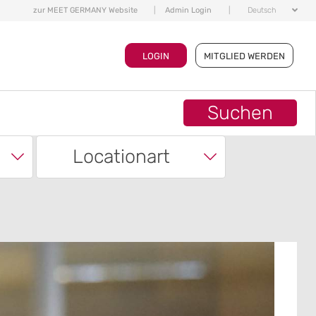
zur MEET GERMANY Website
|
Admin Login
|
Deutsch
LOGIN
MITGLIED WERDEN
Suchen
Locationart