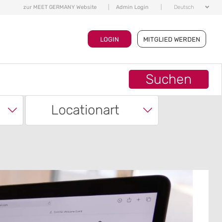
zur MEET GERMANY Website
|
Admin Login
|
Deutsch
LOGIN
MITGLIED WERDEN
Suchen
Locationart