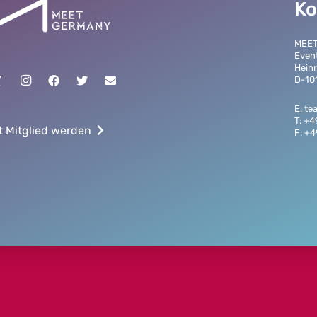
Ko
MEE
Even
Heinr
D-101
E: t
T: +
t Mitglied werden
F: +