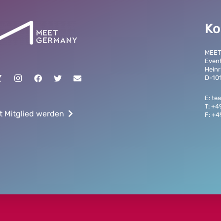
Ko
MEE
Even
Heinr
D-101
E: t
T: +4
t Mitglied werden
F: +