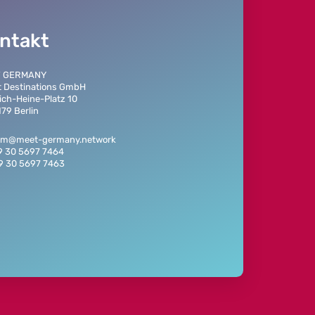
ntakt
T GERMANY
t Destinations GmbH
ich-Heine-Platz 10
79 Berlin
eam@meet-germany.network
9 30 5697 7464
49 30 5697 7463