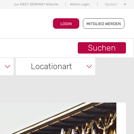
zur MEET GERMANY Website
|
Admin Login
|
Deutsch
LOGIN
MITGLIED WERDEN
Suchen
Locationart