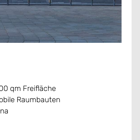
00 qm Freifläche
mobile Raumbauten
ena