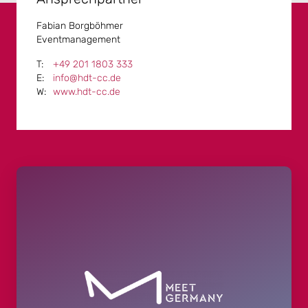
Fabian Borgböhmer
Eventmanagement
+49 201 1803 333
info@hdt-cc.de
www.hdt-cc.de