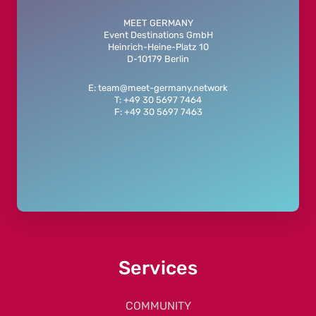
MEET GERMANY
Event Destinations GmbH
Heinrich-Heine-Platz 10
D-10179 Berlin
E: team@meet-germany.network
T: +49 30 5697 7464
F: +49 30 5697 7463
Services
COMMUNITY