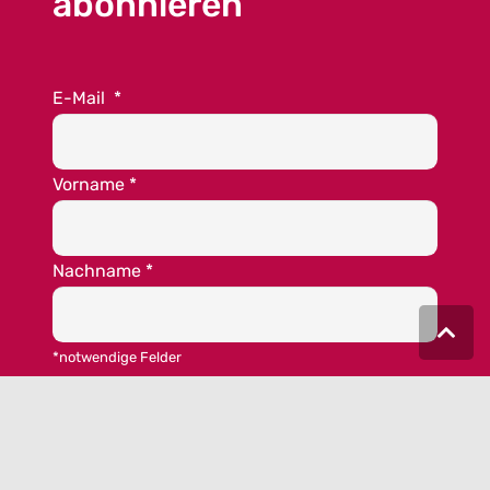
abonnieren
E-Mail
*
Vorname
*
Nachname
*
*notwendige Felder
Ja, ich möchte per Newsletter von MEET
GERMANY informiert werden. Ich habe die
Datenschutzschutzerklärung
zur Kenntnis