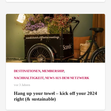
DESTINATIONEN
,
MEMBERSHIP
,
NACHHALTIGKEIT
,
NEWS AUS DEM NETZWERK
vor 3 Jahren
Hang up your towel – kick off your 2024
right (& sustainable)