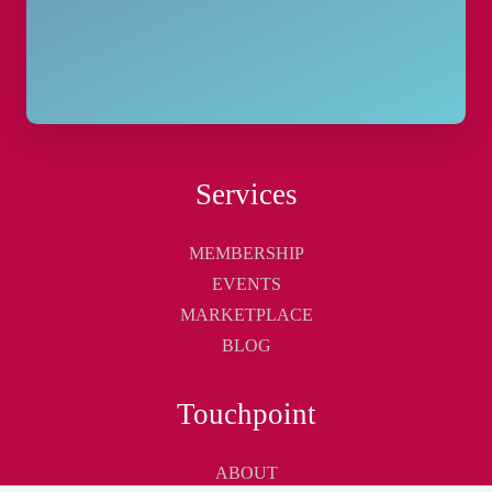
Services
MEMBERSHIP
EVENTS
MARKETPLACE
BLOG
Touchpoint
ABOUT