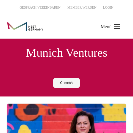
GESPRÄCH VEREINBAREN
MEMBER WERDEN
LOGIN
Menü
Munich Ventures
zurück