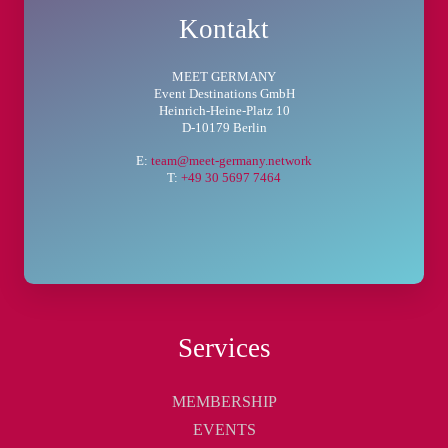
Kontakt
MEET GERMANY
Event Destinations GmbH
Heinrich-Heine-Platz 10
D-10179 Berlin
E:
team@meet-germany.network
T:
+49 30 5697 7464
Services
MEMBERSHIP
EVENTS