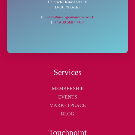
Heinrich-Heine-Platz 10
D-10179 Berlin
E:
team@meet-germany.network
T:
+49 30 5697 7464
Services
MEMBERSHIP
EVENTS
MARKETPLACE
BLOG
Touchpoint