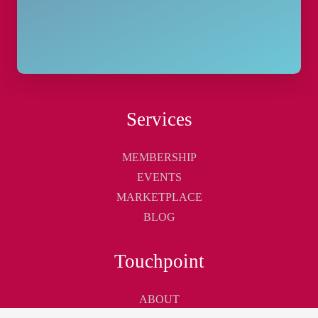
Services
MEMBERSHIP
EVENTS
MARKETPLACE
BLOG
Touchpoint
ABOUT