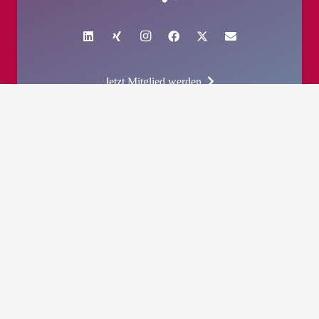
Jetzt Mitglied werden
Kontakt
MEET GERMANY
Event Destinations GmbH
Heinrich-Heine-Platz 10
D-10179 Berlin
E:
team@meet-germany.network
T:
+49 30 5697 7464