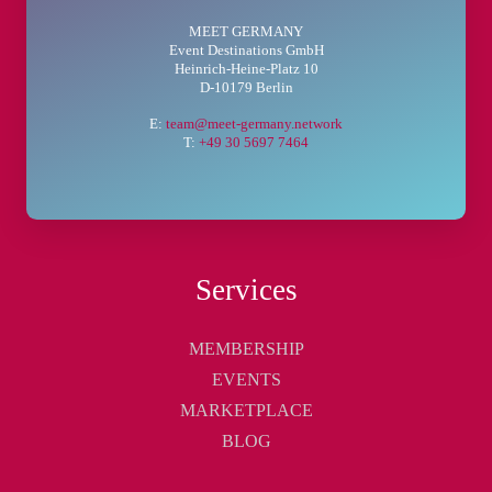
MEET GERMANY
Event Destinations GmbH
Heinrich-Heine-Platz 10
D-10179 Berlin
E:
team@meet-germany.network
T:
+49 30 5697 7464
Services
MEMBERSHIP
EVENTS
MARKETPLACE
BLOG