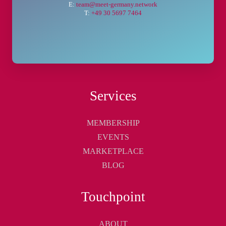
E:
team@meet-germany.network
T:
+49 30 5697 7464
Services
MEMBERSHIP
EVENTS
MARKETPLACE
BLOG
Touchpoint
ABOUT