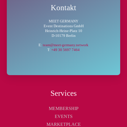
Kontakt
MEET GERMANY
Event Destinations GmbH
Heinrich-Heine-Platz 10
D-10179 Berlin
E:
team@meet-germany.network
T:
+49 30 5697 7464
Services
MEMBERSHIP
EVENTS
MARKETPLACE