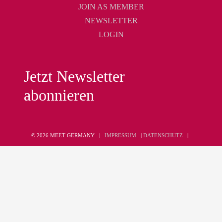
JOIN AS MEMBER
NEWSLETTER
LOGIN
Jetzt Newsletter
abonnieren
© 2026 MEET GERMANY |
IMPRESSUM
|
DATENSCHUTZ
|
COOKIEEINSTELLUNGEN
|
AGB
Diese Seite ist kein Teil der Facebook-Webseite oder von Meta.
Außerdem wird diese Seite NICHT von Facebook in irgendeiner
Weise unterstützt. Facebook ist eine Marke von Meta. | This site
is not a part of the Facebook website or Meta. Additionally, this
site is NOT endorsed by Facebook in ANY WAY. Facebook is a
trademark of Meta.