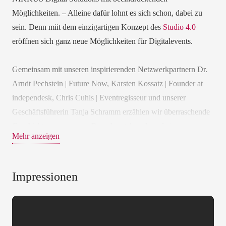
Möglichkeiten. – Alleine dafür lohnt es sich schon, dabei zu
sein. Denn mi
it dem einzigartigen Konzept des
Studio 4.0
eröffnen sich ganz neue Möglichkeiten für Digitalevents.
Gemeinsam mit unseren inspirierenden Netzwerkpartnern Dr.
Arndt Pechstein | Future Now, Karsten Kossatz | Founder at
independesk, Chris Cuhls | Eventregisseur und unserer
Geschäftsführerin Tanja Schramm erzählen wir überraschende
Geschichten aus unserer Branche; gehen darauf ein, was
Mehr anzeigen
Veränderung psychologisch bedeutet und geben Dir einen
Ausblick in die Zukunft.
Impressionen
2020 stand vor allem der Changeprozess im Vordergrund und
mit MEET THE CHANGE haben wir gezeigt, dass dieser im
vollen Gange ist.