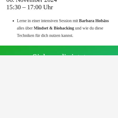
15:30 – 17:00 Uhr
Lerne in einer intensiven Session mit
Barbara Hofsäss
alles über
Mindset & Biohacking
und wie du diese
Techniken für dich nutzen kannst.
Sichere dir jetzt
deinen kostenfreien Platz
und
sei Teil des
Meet Germany
SUMMIT NRW!
Jetzt noch fix anmelden