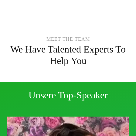
MEET THE TEAM
We Have Talented Experts To
Barbara Hofsäß
Help You
MEET GERMANY EXPERT
Unsere Top-Speaker