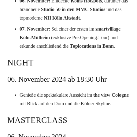
06. November:
Entdecke
Kölns Hotspots
, darunter das
brandneue
Studio 50 in den MMC Studios
und das
topmoderne
NH Köln Altstadt
.
07. November:
Sei einer der ersten im
smartvillage
Köln-Mülheim
(exklusive Pre-Opening-Tour) und
erkunde anschließend die
Toplocations in Bonn
.
NIGHT
06. November 2024 ab 18:30 Uhr
Genieße die spektakuläre Aussicht im
the view Cologne
mit Blick auf den Dom und die Kölner Skyline.
MASTERCLASS
06. November 2024