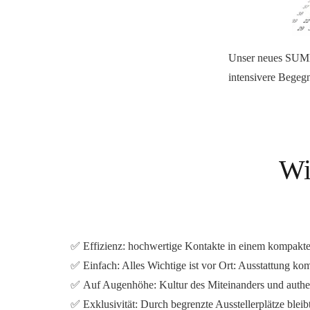
Unser
neue
s
SUMM
intensivere Begeg
Wi
✅
Effizienz:
hochwertige Kontakte in einem kompakte
✅
Einfach:
Alles Wichtige ist vor Ort:
Ausstattung kom
✅
Auf Augenhöhe:
Kultur des Miteinanders
und
auth
✅
Exklusivität:
Durch
begrenzte Ausstellerplätze
bleib