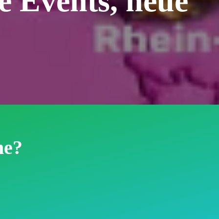
e Events, neue
he?