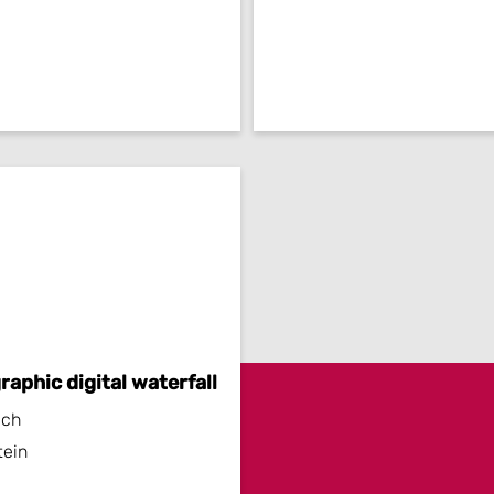
aphic digital waterfall
ech
tein