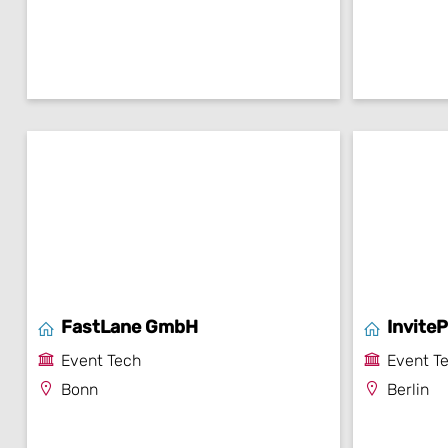
FastLane GmbH
Invite
Event Tech
Event T
Bonn
Berlin