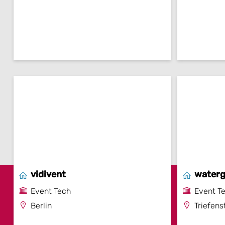
vidivent
watergr
Event Tech
Event T
Berlin
Triefens