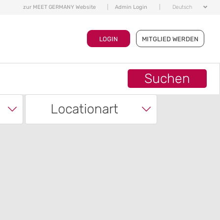
zur MEET GERMANY Website
|
Admin Login
|
Deutsch
LOGIN
MITGLIED WERDEN
Suchen
Locationart