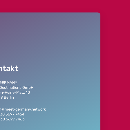
ntakt
 GERMANY
 Destinations GmbH
ch-Heine-Platz 10
9 Berlin
am@meet-germany.network
 30 5697 7464
 30 5697 7463