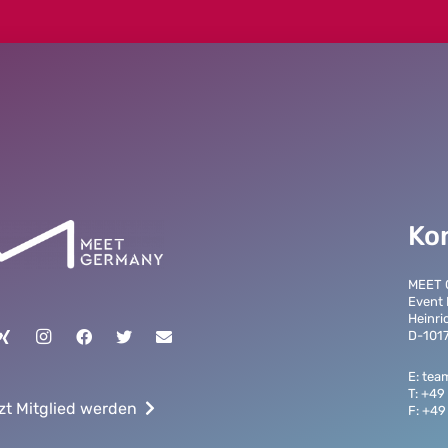
Ko
MEET
Event
Heinri
D-1017
E: te
T: +49
zt Mitglied werden
F: +49