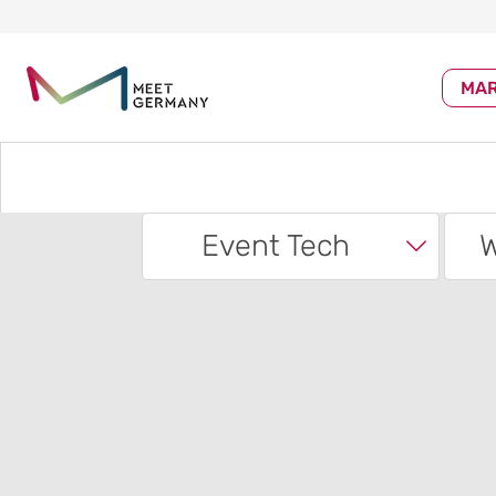
MA
Event Tech
W