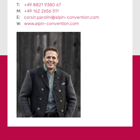
+49 8821 9380 67
+49 162 2656 511
corsin.parolini@alpin-convention.com
www.alpin-convention.com