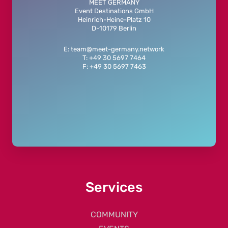
MEET GERMANY
Event Destinations GmbH
Heinrich-Heine-Platz 10
D-10179 Berlin
E: team@meet-germany.network
T: +49 30 5697 7464
F: +49 30 5697 7463
Services
COMMUNITY