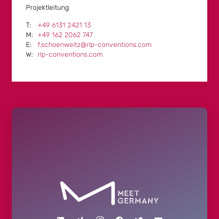
Projektleitung
+49 6131 2421 13
+49 162 2062 747
f.schoenweitz@rlp-conventions.com
rlp-conventions.com