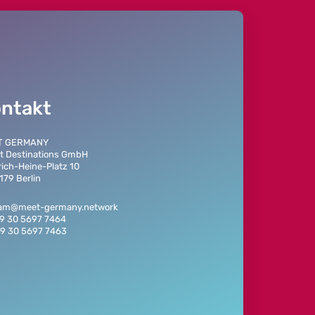
ntakt
T GERMANY
t Destinations GmbH
rich-Heine-Platz 10
179 Berlin
eam@meet-germany.network
49 30 5697 7464
49 30 5697 7463