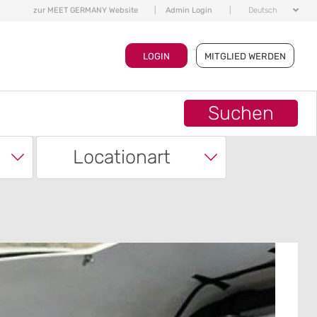
zur MEET GERMANY Website
|
Admin Login
|
Deutsch
LOGIN
MITGLIED WERDEN
Suchen
Locationart