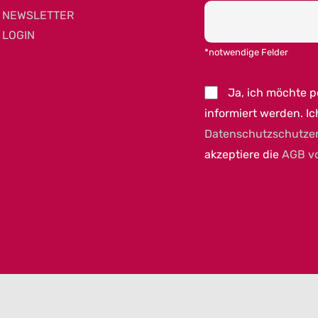
NEWSLETTER
LOGIN
*notwendige Felder
Ja, ich möchte 
informiert werden. Ic
Datenschutzschutze
akzeptiere die
AGB v
023 MEET GERMANY |
IMPRESSUM
|
DATENSCHUTZ
|
COOKIEEINSTELLUNGEN