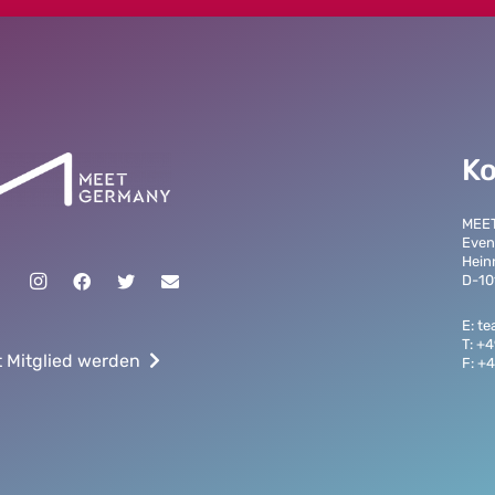
Ko
MEE
Even
Hein
D-10
E: t
T: +
t Mitglied werden
F: +